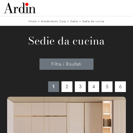
>
>
>
Home
Arredamento Casa
Sedie
Sedie da cucina
Sedie da cucina
Filtra i Risultati
1
2
3
4
5
6