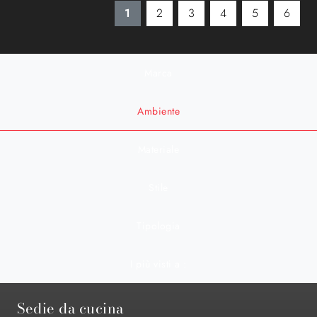
1
2
3
4
5
6
Marca
Ambiente
Materiale
Stile
Tipologia
I più visti a :
Sedie da cucina