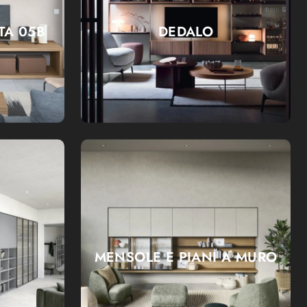
TA 05B
DEDALO
6
MENSOLE E PIANI A MURO