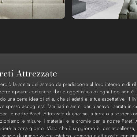
reti Attrezzate
rciò la scelta dell'arredo da predisporre al loro interno è di ri
orre oppure contenere libri e oggettistica di ogni tipo non è l’
una certa idea di stile, che si adatti alle tue aspettative. Il liv
 spesso accoglierai familiari e amici per piacevoli serate in 
on le nostre Pareti Attrezzate di charme, a terra o a sospension
ioniamo le misure, i materiali e le cromie per le nostre Pareti 
ponderà la zona giorno. Visto che il soggiorno è, per eccellenza, 
uno spazio di grande valore estetico, comodo e attrezzato con prat