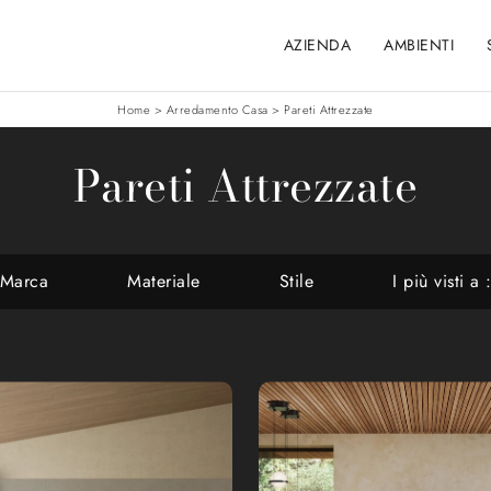
AZIENDA
AMBIENTI
Home
>
Arredamento Casa
>
Pareti Attrezzate
Pareti Attrezzate
Marca
Materiale
Stile
I più visti a 