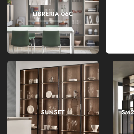
LIBRERIA 06C
SUNSET
SM2