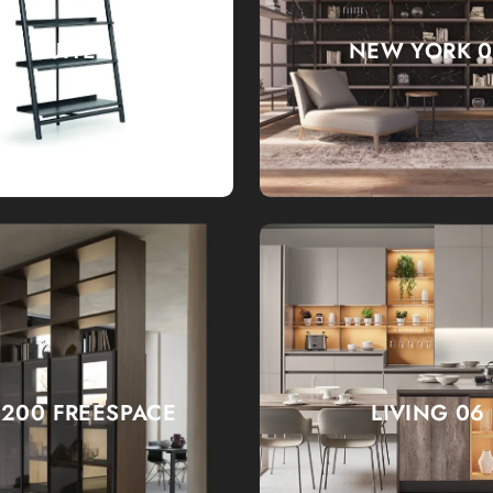
SUITE
NEW YORK 
200 FREESPACE
LIVING 06