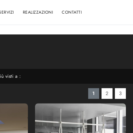
SERVIZI
REALIZZAZIONI
CONTATTI
iù visti a :
1
2
3