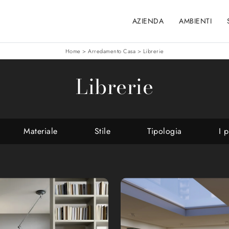
AZIENDA
AMBIENTI
Home
>
Arredamento Casa
>
Librerie
Librerie
Materiale
Stile
Tipologia
I p