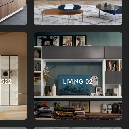
2522
LIVING 02