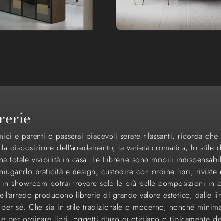
rerie
ci e parenti o passerai piacevoli serate rilassanti, ricorda che
 disposizione dell'arredamento, la varietà cromatica, lo stile deg
a totale vivibilità in casa. Le Librerie sono mobili indispensabi
iugando praticità e design, custodire con ordine libri, riviste e 
, in showroom potrai trovare solo le più belle composizioni in 
ell'arredo producono librerie di grande valore estetico, dalle lin
to per sé. Che sia in stile tradizionale o moderno, nonché minim
one per ordinare libri, oggetti d'uso quotidiano o tipicamente de