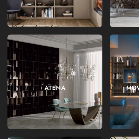
ATENA
MOV