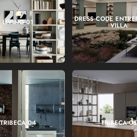
DRESS CODE ENTRE
LIVING 01
VILLA
TRIBECA 04
TRIBECA 05