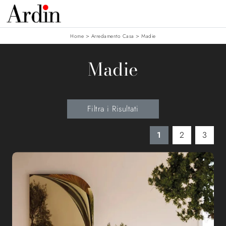
>
>
Home
Arredamento Casa
Madie
Madie
Filtra i Risultati
1
2
3