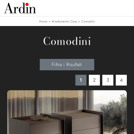
>
>
Home
Arredamento Casa
Comodini
Comodini
Filtra i Risultati
1
2
3
4