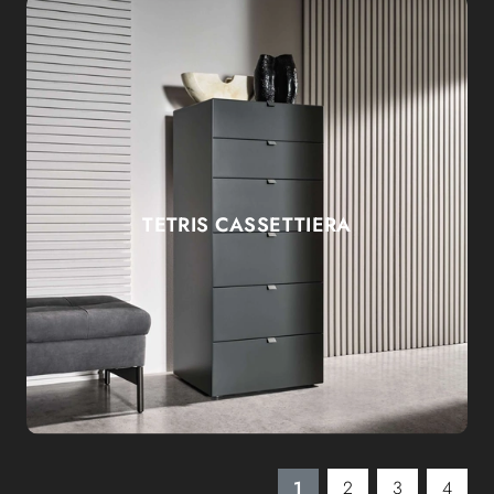
TETRIS CASSETTIERA
1
2
3
4