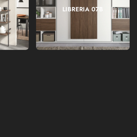
B
LIBRERIA 07B