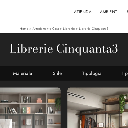
AZIENDA
AMBIENTI
Home
>
Arredamento Casa
>
Librerie
>
Librerie Cinquanta3
Librerie Cinquanta3
Materiale
Stile
Tipologia
I p