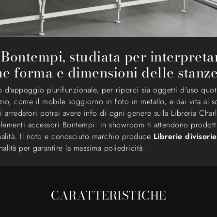
i Bontempi, studiata per interpret
ne forma e dimensioni delle stanz
 d'appoggio plurifunzionale, per riporci sia oggetti d'uso quot
azio, come il mobile soggiorno in foto in metallo, e dai vita al
 arredatori potrai avere info di ogni genere sulla Libreria Charlo
d elementi accessori Bontempi: in showroom ti attendono prodott
onalità. Il noto e conosciuto marchio produce
Librerie divisori
alità per garantire la massima poliedricità.
CARATTERISTICHE