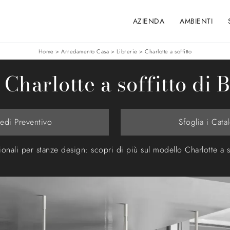
AZIENDA
AMBIENTI
Home
>
Arredamento Casa
>
Librerie
>
Charlotte a soffitto
 Charlotte a soffitto di
iedi Preventivo
Sfoglia i Cata
ionali per stanze design: scopri di più sul modello Charlotte a 