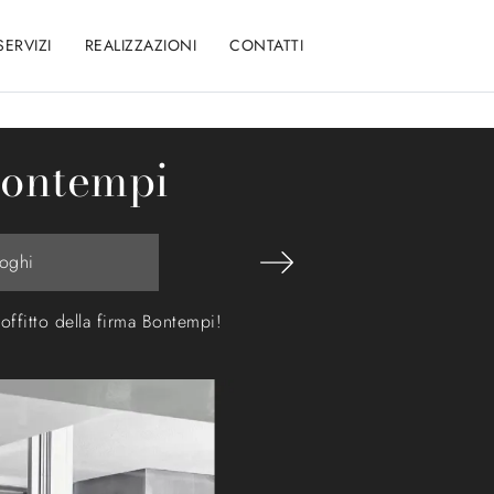
SERVIZI
REALIZZAZIONI
CONTATTI
 Bontempi
loghi
soffitto della firma Bontempi!