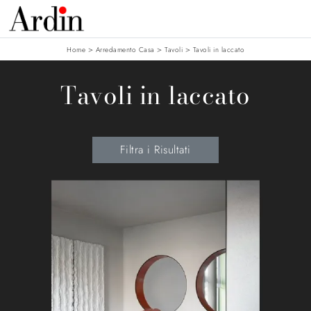
>
>
>
Home
Arredamento Casa
Tavoli
Tavoli in laccato
Tavoli in laccato
Filtra i Risultati