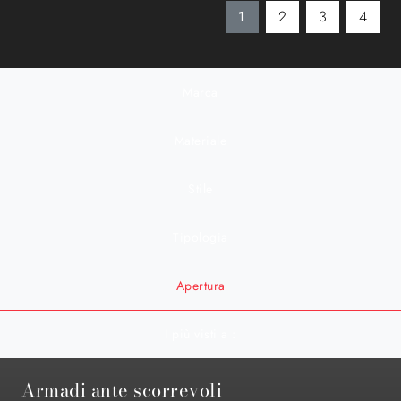
1
2
3
4
Marca
Materiale
Stile
Tipologia
Apertura
I più visti a :
Armadi ante scorrevoli