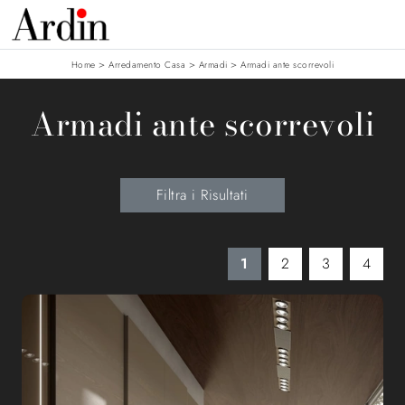
>
>
>
Home
Arredamento Casa
Armadi
Armadi ante scorrevoli
Armadi ante scorrevoli
Filtra i Risultati
1
2
3
4