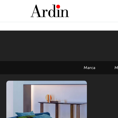
Marca
M