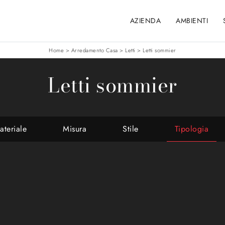
AZIENDA
AMBIENTI
Home
>
Arredamento Casa
>
Letti
>
Letti sommier
Letti sommier
ateriale
Misura
Stile
Tipologia