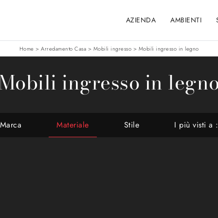
AZIENDA
AMBIENTI
Home
>
Arredamento Casa
>
Mobili ingresso
>
Mobili ingresso in legno
Mobili ingresso in legn
Marca
Materiale
Stile
I più visti a 