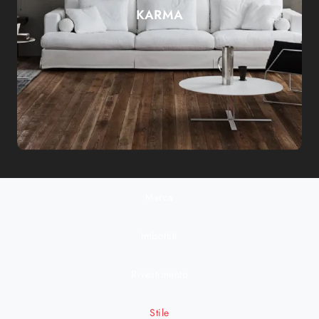
KARMA
Marca
Imbottiti
Rivestimento
Stile