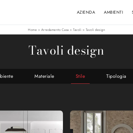
AZIENDA
AMBIENTI
Home
>
Arredamento Casa
>
Tavoli
>
Tavoli design
Tavoli design
biente
Materiale
Stile
Tipologia