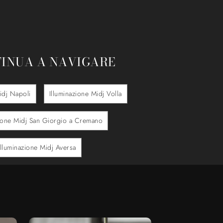
INUA A NAVIGARE
idj Napoli
Illuminazione Midj Volla
zione Midj San Giorgio a Cremano
Illuminazione Midj Aversa