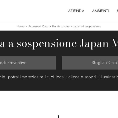
AZIENDA
AMBIENTI
Home
>
Accessori Casa
>
Illuminazione
>
Japan M sospensione
 a sospensione Japan M
iedi Preventivo
Sfoglia i Cata
dj potrai impreziosire i tuoi locali: clicca e scopri l'Illumin