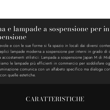
 e lampade a sospensione per inte
pensione
ole e con le sue forme si fa spazio in locali dai diversi conte
eplici lampade moderna a sospensione per interni in grado di de
a accostamenti stilistici: Lampada a sospensione Japan M di Midj 
niamo le lampade più efficienti in commercio per soddisfare ogn
l’Illuminazione comunica con un alfabeto specifico ma dialoga c
con quelle estetiche.
CARATTERISTICHE