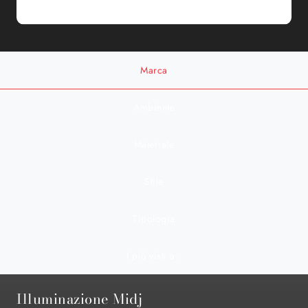
Marca
Ambiente
Materiale
Stile
Tipologia
I più visti a :
Illuminazione Midj