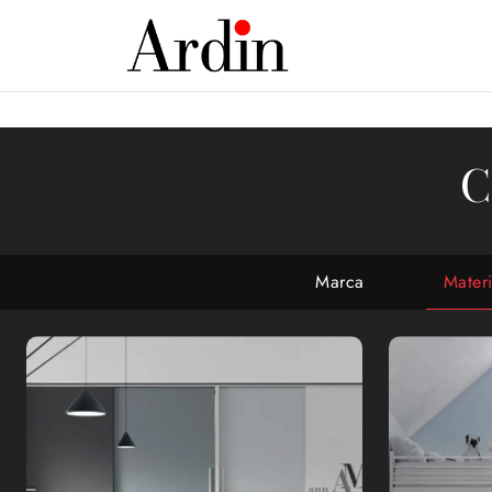
C
Marca
Mater