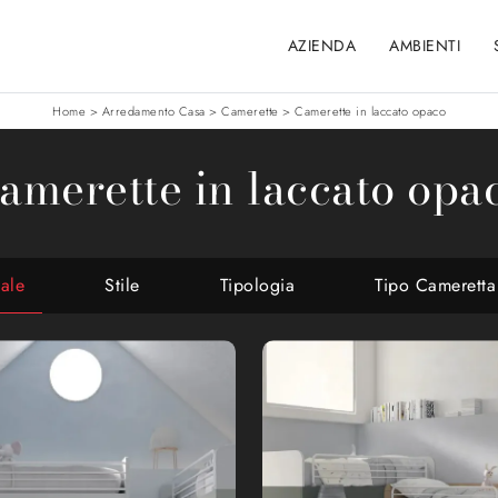
AZIENDA
AMBIENTI
Home
>
Arredamento Casa
>
Camerette
>
Camerette in laccato opaco
amerette in laccato opa
iale
Stile
Tipologia
Tipo Cameretta