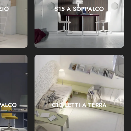
ZIO
S15 A SOPPALCO
PALCO
C12 LETTI A TERRA