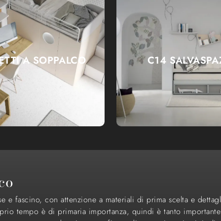
LETTI A SOPPALCO
C14 SALVASPA
co
 e fascino, con attenzione a materiali di prima scelta e dettagli
prio tempo è di primaria importanza, quindi è tanto importante 