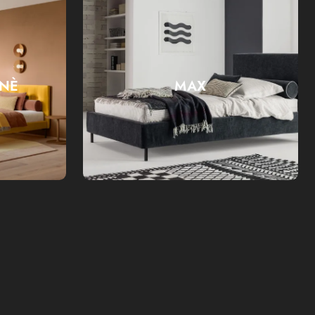
NNÈ
MAX