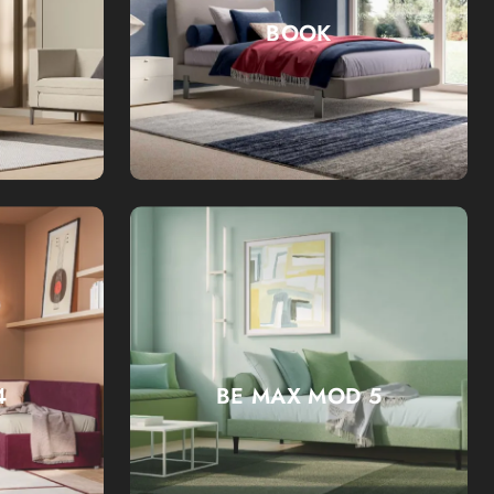
BOOK
4
BE MAX MOD 5