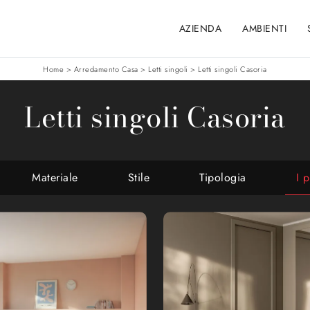
AZIENDA
AMBIENTI
Home
>
Arredamento Casa
>
Letti singoli
>
Letti singoli Casoria
Letti singoli Casoria
Materiale
Stile
Tipologia
I p