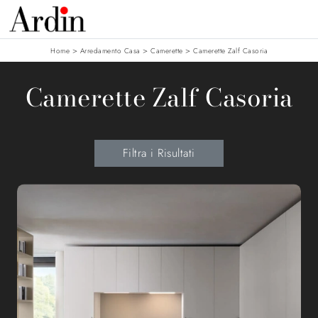
>
>
>
Home
Arredamento Casa
Camerette
Camerette Zalf Casoria
Camerette Zalf Casoria
Filtra i Risultati