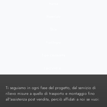
Marca
Materiale
Stile
Tipologia
Tipo Cameretta
I più visti a :
Ti seguiamo in ogni fase del progetto, dal servizio di
rilievo misure a quello di trasporto e montaggio fino
all’assistenza post vendita, perciò affidati a noi se vuoi: