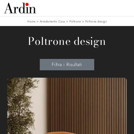
>
>
>
Home
Arredamento Casa
Poltrone
Poltrone design
Poltrone design
Filtra i Risultati