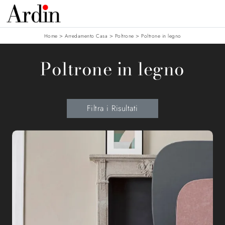
>
>
>
Home
Arredamento Casa
Poltrone
Poltrone in legno
Poltrone in legno
Filtra i Risultati