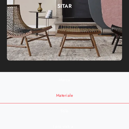
SITAR
Marca
Materiale
Stile
I più visti a :