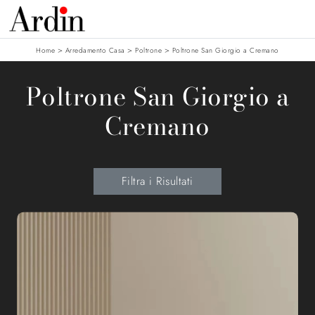
>
>
>
Home
Arredamento Casa
Poltrone
Poltrone San Giorgio a Cremano
Poltrone San Giorgio a
Cremano
Filtra i Risultati