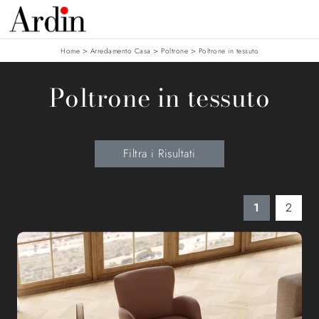
>
>
>
Home
Arredamento Casa
Poltrone
Poltrone in tessuto
Poltrone in tessuto
Filtra i Risultati
1
2