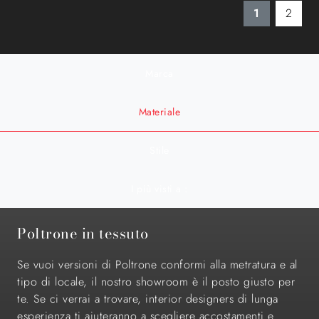
1
2
Marca
Materiale
Stile
I più visti a :
Poltrone in tessuto
Se vuoi versioni di Poltrone conformi alla metratura e al
tipo di locale, il nostro showroom è il posto giusto per
te. Se ci verrai a trovare, interior designers di lunga
esperienza ti aiuteranno a scegliere accostamenti e