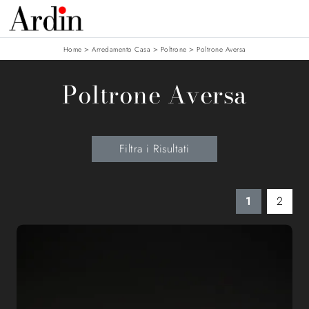
>
>
>
Home
Arredamento Casa
Poltrone
Poltrone Aversa
Poltrone Aversa
Filtra i Risultati
1
2