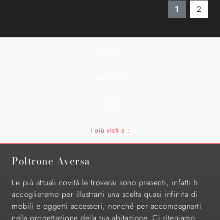
1
2
Marca
Materiale
Stile
I più visti a :
Poltrone Aversa
Le più attuali novità le troverai sono presenti, infatti ti
accoglieremo per illustrarti una scelta quasi infinita di
mobili e oggetti accessori, nonché per accompagnarti
nella progettazione della tua abitazione. Ci riteniamo